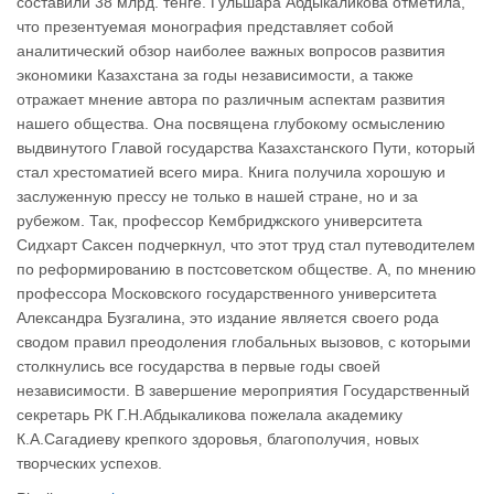
составили 38 млрд. тенге. Гульшара Абдыкаликова отметила,
что презентуемая монография представляет собой
аналитический обзор наиболее важных вопросов развития
экономики Казахстана за годы независимости, а также
отражает мнение автора по различным аспектам развития
нашего общества. Она посвящена глубокому осмыслению
выдвинутого Главой государства Казахстанского Пути, который
стал хрестоматией всего мира. Книга получила хорошую и
заслуженную прессу не только в нашей стране, но и за
рубежом. Так, профессор Кембриджского университета
Сидхарт Саксен подчеркнул, что этот труд стал путеводителем
по реформированию в постсоветском обществе. А, по мнению
профессора Московского государственного университета
Александра Бузгалина, это издание является своего рода
сводом правил преодоления глобальных вызовов, с которыми
столкнулись все государства в первые годы своей
независимости. В завершение мероприятия Государственный
секретарь РК Г.Н.Абдыкаликова пожелала академику
К.А.Сагадиеву крепкого здоровья, благополучия, новых
творческих успехов.