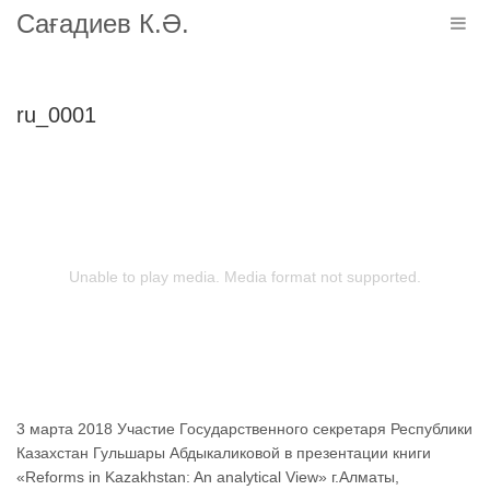
Сағадиев К.Ә.
Togg
navig
ru_0001
Unable to play media. Media format not supported.
3 марта 2018 Участие Государственного секретаря Республики
Казахстан Гульшары Абдыкаликовой в презентации книги
«Reforms in Kazakhstan: An analytical View» г.Алматы,