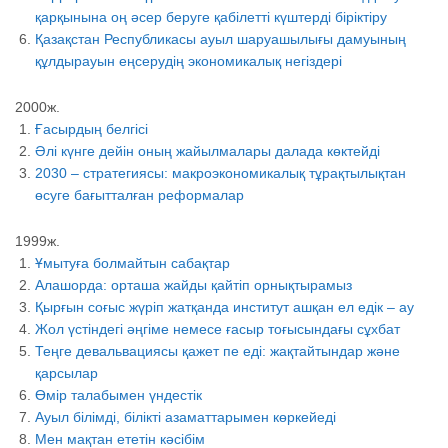
қарқынына оң әсер беруге қабілетті күштерді біріктіру
Қазақстан Республикасы ауыл шаруашылығы дамуының
құлдырауын еңсерудің экономикалық негіздері
2000ж.
Ғасырдың белгісі
Әлі күнге дейін оның жайылмалары далада көктейді
2030 – стратегиясы: макроэкономикалық тұрақтылықтан
өсуге бағытталған реформалар
1999ж.
Ұмытуға болмайтын сабақтар
Алашорда: орташа жайды қайтіп орнықтырамыз
Қырғын соғыс жүріп жатқанда институт ашқан ел едік – ау
Жол үстіндегі әңгіме немесе ғасыр тоғысындағы сұхбат
Теңге девальвациясы қажет пе еді: жақтайтындар және
қарсылар
Өмір талабымен үндестік
Ауыл білімді, білікті азаматтарымен көркейеді
Мен мақтан ететін кәсібім