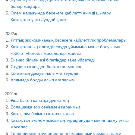
болар жақтары
Әлем нарығында бәсекеге қабілетті өнімді шығару
Қазақстан үшін ауадай қажет
2002ж.
Ұлттық экономиканың бәсекеге қабілеттілік проблемалары
Қазақстанның әлемдік сауда ұйымына мүше болуының
кейбір түбегейлі мәселелері жайлы
Бизнес білімін өзі білетіндер ғана үйретеді
Студенттік кезден басталған мансап
Қоғамның дамуы ғылымға тәуелді
Алдымда болды асыл ағаларым
2001ж.
Ұша білген қанатқа дүние кең
Болашаққа зор сеніммен қараймыз
Қазақ ілім-білімге ынталы халық
Қазақстан экономикасының тұрақтанудан кейінгі даму үлгісі
мәселесі
Терроризммен күрес және әлем экономикасының даму