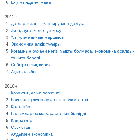
Елу жылда ел жаңа
2011ж.
Дағдарыстан – жаңғыру мен дамуға
Жолдауға жедел үн қосу
Ұлт ұлағатының жаршысы
Экономика елдік тұғыры
Қоғамның рухани негізі мықты болмаса, экономика осалдық
таныта береді
Сабырлылық керек
Ақыл алыбы
2010ж.
Қазақтың асыл перзенті
Ғасырдың жүгін арқалаған азамат еді
Қолтаңба
Ғалымдар өз көзқарастарын білдірді
Қайраткер
Сәулетші
Алдымен экономика