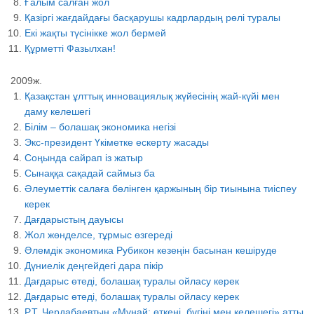
Ғалым салған жол
Қазіргі жағдайдағы басқарушы кадрлардың рөлі туралы
Екі жақты түсінікке жол бермей
Құрметті Фазылхан!
2009ж.
Қазақстан ұлттық инновациялық жүйесінің жай-күйі мен
даму келешегі
Білім – болашақ экономика негізі
Экс-президент Үкіметке ескерту жасады
Соңында сайрап із жатыр
Сынаққа сақадай саймыз ба
Әлеуметтік салаға бөлінген қаржының бір тиынына тиіспеу
керек
Дағдарыстың дауысы
Жол жөнделсе, тұрмыс өзгереді
Әлемдік экономика Рубикон кезеңін басынан кешіруде
Дүниелік деңгейдегі дара пікір
Дағдарыс өтеді, болашақ туралы ойласу керек
Дағдарыс өтеді, болашақ туралы ойласу керек
Р.Т. Чердабаевтың «Мұнай: өткені, бүгіні мен келешегі» атты