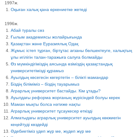
1997ж.
Оқыған халық қана өркениетке жетеді
1996ж.
Абай туралы сөз
Ғылым академиясы жолайрығында
Қазақстан және Еуразиялық Одақ
Жұмыс істеп тұрған, біртұтас ағзаны бөлшектеуге, халықтың
ұлы игілігін талан-таражыға салуға болмайды
Өз мүмкіндігіміздің аясында өзіміздің қазақстандық
университетімізді құрамыз
Ауылдың көсегесін көгертетін – білікті мамандар
Біздің біліміміз – біздің тауарымыз
Аграрлық университет бастайды. Кім ұтады?
Ауылдағы реформа жорғаның жүрісіндей болуы керек
Маман мықты болса нәтиже нақты
Аграрлық университет тұсаукесер өткізді
Алматыдағы аграрлық университет ауылдың көкжиегін
кеңейтуді көздейді
Әдебиетіміз үдеп жүр ме, жүдеп жүр ме