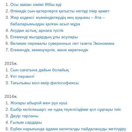
Осы заман хакімі Әбіш еді
Әлемдік сын-қатерлерге қатысты негізді пікір қажет
Жер кодексі: мүмкіндіктердің кең ауқымы – Ата –
бабаларымыздан қалған асыл мұра
Асудан астық, арнаға түстік
Егеменді жылдардың ұлы асулары
Великие перевалы суверенных лет газета Экономика
Егемендік, кемеңгерлік, және көрегендік
2015ж.
Сын сағатына дайын болайық
Ұлт перзенті
Тағылымы мол өмір философиясы
2014ж.
Жоғары абырой мен рух күші
Ешбір келісімшарт, не одақ тәуелсіздікке қол сұқпауы тиіс
Дәуір тарланы
Ғылым сардары
Еңбек нарығында адами капиталды пайдалануды жетілдіру