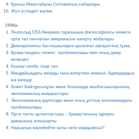
Қаныш Имантайұлы Сәтпаевтың сабақтары
Жол үстіндегі әңгіме
1998ж.
Леопольд СЕА:Америка тарихының философиясы немесе
орта тап пенлатын америкасын өзгерту жобалары
Демократияны бастаушыларға арналған ақпараттық тұзақ
Қазақстандағы лизинг: проблемалары мен оның даму
келешегі
Күшіңе сенбе, ісіңе сен
Маңдайшадағы жазуды ғана өзгерткен жоқпыз. Адамдардың
өзі өзгерді
Ахмет Байтұрсынұлы және Алашорда көшбасшыларының
экономикалық көзқарастары
Экономикалық қауіпсіздік және оның ұлттық экономикадағы
проблемалары
Орта тапты қалыптастыру – Қазақстанның тұрақты
дамуының алғышарты
Нарықтың көрінбейтін қолы неге мардымсыз?