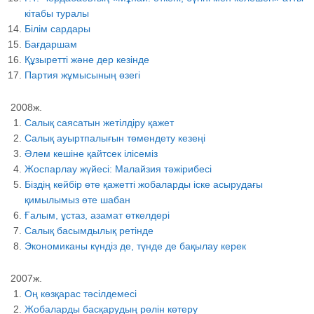
кітабы туралы
Білім сардары
Бағдаршам
Құзыретті және дер кезінде
Партия жұмысының өзегі
2008ж.
Салық саясатын жетілдіру қажет
Салық ауыртпалығын төмендету кезеңі
Әлем кешіне қайтсек ілісеміз
Жоспарлау жүйесі: Малайзия тәжірибесі
Біздің кейбір өте қажетті жобаларды іске асырудағы
қимылымыз өте шабан
Ғалым, ұстаз, азамат өткелдері
Салық басымдылық ретінде
Экономиканы күндіз де, түнде де бақылау керек
2007ж.
Оң көзқарас тәсілдемесі
Жобаларды басқарудың рөлін көтеру