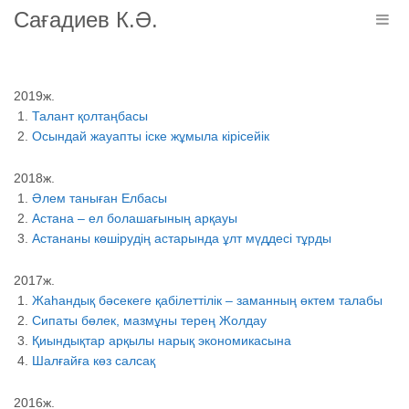
Сағадиев К.Ә.
Togg
navig
2019ж.
Талант қолтаңбасы
Осындай жауапты іске жұмыла кірісейік
2018ж.
Әлем таныған Елбасы
Астана – ел болашағының арқауы
Астананы көшірудің астарында ұлт мүддесі тұрды
2017ж.
Жаһандық бәсекеге қабілеттілік – заманның өктем талабы
Сипаты бөлек, мазмұны терең Жолдау
Қиындықтар арқылы нарық экономикасына
Шалғайға көз салсақ
2016ж.