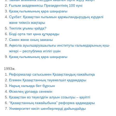
Ғылым академиясы Президентінің 100 күні
Қазақ ғылымының қара шаңырағы
Сұхбат: Қазақстан ғылымын қаржыландырудың күрделі
және тиімсіз жақтары
Тектілік ұғымы қайда?
Бізді орта тап қана құтқарады
Сәкен және оның заманы
Ақмола ауылшаруашылығы институты ғалымдарының күш-
жігері – республика игілігі үшін
Қазақ ғылымының қара шаңырағы
1993ж.
Реформалар сатысымен Қазақстандық ғажайыпқа
Егемен Қазақстанның тәуекелшіл қадамдары
Нарық халыққа бет бұрсын
Өскелең ұрпаққа сенемін
Қазақстан өз тәуелдігін алуын созылуы – қауіпті
“Қазақстанның ғажайыбына” реформа қадамдары
Университет кәсіп шенберлерді дайындайды