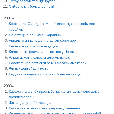
Тұсау болған толықтырулар
Сүйер ұлың болса; сен сүй…
2004ж.
Кенжеғали Сағадиев: Мен болашаққа зор сеніммен
қараймын
Ел ертеңіне сеніммен қараймын
Арқалықтың келешегіне деген сенім зор
Бәсекеге қабілеттілікке қадам
Кластерлік формалар сырт көз үшін емес
Алматы: жаңа сапалы алға ұмтылыс
Бәсекеге қабілеттілікті өзіміз жасауымыз керек
Ұлттық деңгейдегі тұлға
Біздің ғалымдар миллионер бола алмайды
2003ж.
Қазақстандағы бизнестік білім: қалыптасуы және даму
проблемалары
Жаһандану орбитасында
Қазақстан экономикасының даму келешегі
Дүниежүзілік сауда ұйымы: артықшылықтары мен абай