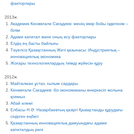
факторлары
2013ж.
Академик Кенжеғали Сағадиев: менің өмір бойы іздегенім –
білім
Адами капитал және оның өсу факторлары
Елдің ең басты байлығы
Тәуелсіз Қазақстанның Жеті қазынасы: Индустриялық –
инновациялық экономика
Жоғары технологиялардың тиімді жүйесін құру
2012ж.
Майталман ұстаз, ғылым сардары
Кенжеғали Сағадиев: біз экономиканы өнеркәсіп жолына
қоямыз
Абай әлемі
Елбасы Н.Ә. Назарбаевтың қазіргі Қазақстанды құрудағы
сіңірген еңбегі
Қазақстанның инновациялық дамуындағы адами
капиталдың рөлі