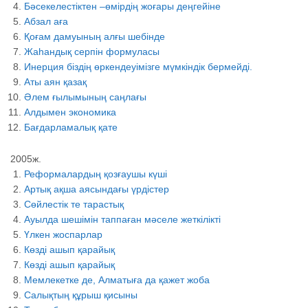
Бәсекелестіктен –өмірдің жоғары деңгейіне
Абзал аға
Қоғам дамуының алғы шебінде
Жаһандық серпін формуласы
Инерция біздің өркендеуімізге мүмкіндік бермейді.
Аты аян қазақ
Әлем ғылымының саңлағы
Алдымен экономика
Бағдарламалық қате
2005ж.
Реформалардың қозғаушы күші
Артық ақша аясындағы үрдістер
Сөйлестік те тарастық
Ауылда шешімін таппаған мәселе жеткілікті
Үлкен жоспарлар
Көзді ашып қарайық
Көзді ашып қарайық
Мемлекетке де, Алматыға да қажет жоба
Салықтың құрыш қисыны