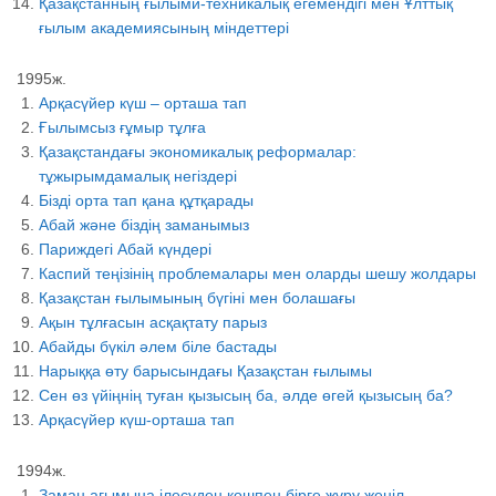
Қазақстанның ғылыми-техникалық егемендігі мен Ұлттық
ғылым академиясының міндеттері
1995ж.
Арқасүйер күш – орташа тап
Ғылымсыз ғұмыр тұлға
Қазақстандағы экономикалық реформалар:
тұжырымдамалық негіздері
Бізді орта тап қана құтқарады
Абай және біздің заманымыз
Париждегі Абай күндері
Каспий теңізінің проблемалары мен оларды шешу жолдары
Қазақстан ғылымының бүгіні мен болашағы
Ақын тұлғасын асқақтату парыз
Абайды бүкіл әлем біле бастады
Нарыққа өту барысындағы Қазақстан ғылымы
Сен өз үйіңнің туған қызысың ба, әлде өгей қызысың ба?
Арқасүйер күш-орташа тап
1994ж.
Заман ағымына ілесуден көшпен бірге жүру жеңіл